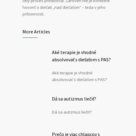
celý proces predlžoval. Zároveň nie je korektné
hovoriť o dieťati „nad dieťaťom“ – teda v jeho
prítomnosti.
More Articles
Aké terapie je vhodné
absolvovať s dieťaťom s PAS?
Aké terapie je vhodné
absolvovať s dieťaťom s PAS?
Dá sa autizmus liečiť?
Dá sa autizmus liečiť?
Prečo je viac chlapcov s