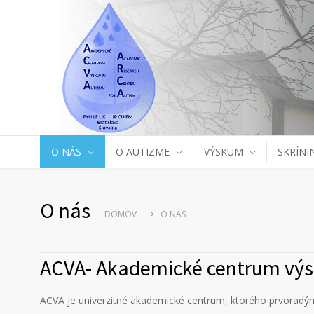
O NÁS
O AUTIZME
VÝSKUM
SKRÍNI
O nás
DOMOV
O NÁS
ACVA- Akademické centrum vý
ACVA je univerzitné akademické centrum, ktorého prvoradým