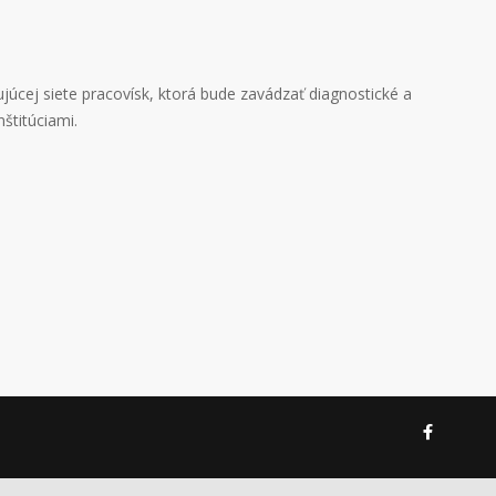
júcej siete pracovísk, ktorá bude zavádzať diagnostické a
štitúciami.