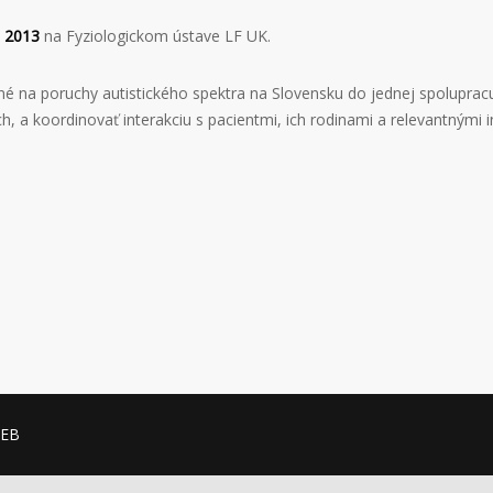
. 2013
na Fyziologickom ústave LF UK.
é na poruchy autistického spektra na Slovensku do jednej spolupracu
 a koordinovať interakciu s pacientmi, ich rodinami a relevantnými in
WEB