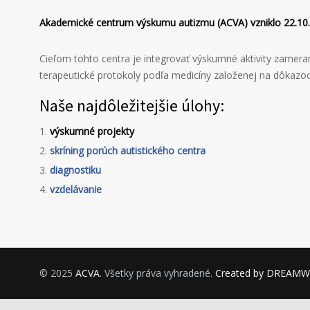
Akademické centrum výskumu autizmu (ACVA) vzniklo 22.10
Cieľom tohto centra je integrovať výskumné aktivity zameran
terapeutické protokoly podľa medicíny založenej na dôkazoch,
Naše najdôležitejšie úlohy:
výskumné projekty
skríning porúch autistického centra
diagnostiku
vzdelávanie
© 2025
ACVA
. Všetky práva vyhradené.
Created by DREAM