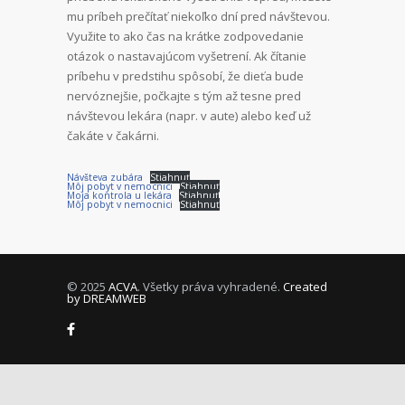
mu príbeh prečítať niekoľko dní pred návštevou.
Využite to ako čas na krátke zodpovedanie
otázok o nastavajúcom vyšetrení. Ak čítanie
príbehu v predstihu spôsobí, že dieťa bude
nervóznejšie, počkajte s tým až tesne pred
návštevou lekára (napr. v aute) alebo keď už
čakáte v čakárni.
Návšteva zubára
Stiahnuť
Môj pobyt v nemocnici
Stiahnuť
Moja kontrola u lekára
Stiahnuť
Môj pobyt v nemocnici
Stiahnuť
© 2025
ACVA
. Všetky práva vyhradené.
Created
by DREAMWEB