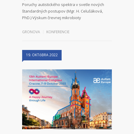
Poruchy autistického spektra v svetle nových
štandardných postupov (Mgr. H. Celušáková,
PhD.) Výskum črevnej mikrobioty
GRONOVA
KONFERENCIE
19. OKTóBRA 2022