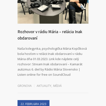
Rozhovor v rádiu Mária – relácia Inak
obdarovaní
Naša kolegynka, psychologička Mária Kopčíková
bola hosťom v relácii Inak obdarovaní v rádiu
Mária dňa 01.03.2023. Link kde nájdete celý
rozhovor: Stream Inak obdarovaní – Kamarát
autizmus 6. diel by Rádio Mária Slovensko |
Listen online for free on SoundCloud
GRONOVA
AKTUALITY
,
MÉDIÁ
22. FEBRUáRA 2023