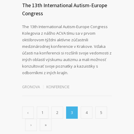
The 13th International Autism-Europe
Congress
The 13th International Autism-Europe Congress
Kolegovia z nášho ACVA tímu sa v prvom
októbrovom týždni aktívne zúčastnili
medzinárodnej konferencie v Krakove. Vďaka
účasti na konferencii si rozšírili svoje vedomosti z
iných oblastí výskumu autizmu a mali možnosť
konzultovať svoje poznatky a kazuistiky s
odborníkmi z iných krajín.
GRONOVA
KONFERENCIE
‹
1
2
3
4
5
›
»