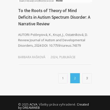
To the Roots of Theory of Mind
Deficits in Autism Spectrum Disorder: A
Narrative Review
AUTORI: Polónyiová, K., Kruyt, J., Ostatníková, D.
Review Journal of Autism and Developmental
Disorders, 2024 DOI: 10.7759/cureus.74379
BARBARA RAŠKOVÁ
2024
,
PUBLIKÁCIE
1
2
3
© 2025
ACVA
. Všetky práva vyhradené.
Created
by DREAMWEB