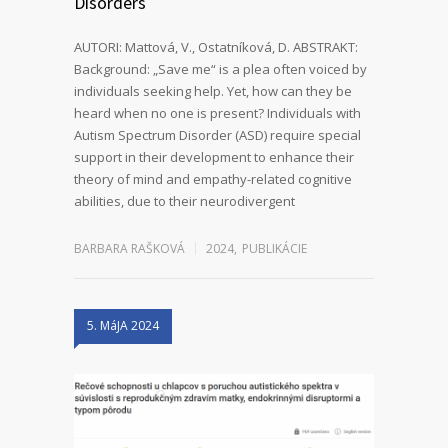
Disorders
AUTORI: Mattová, V., Ostatníková, D. ABSTRAKT:
Background: „Save me“ is a plea often voiced by
individuals seeking help. Yet, how can they be
heard when no one is present? Individuals with
Autism Spectrum Disorder (ASD) require special
support in their development to enhance their
theory of mind and empathy-related cognitive
abilities, due to their neurodivergent
BARBARA RAŠKOVÁ
2024
,
PUBLIKÁCIE
5. MáJA 2024