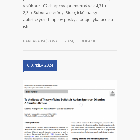
v súbore 107 chlapcov (priemerný vek 4,31 ±
2,24). Súbor a metódy: Biologické matky
autistických chlapcov poskytli údaje týkajúce sa
ich
BARBARA RAŠKOVÁ
2024
,
PUBLIKÁCIE
6. APRíLA 2024