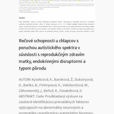
Rečové schopnosti u chlapcov s
poruchou autistického spektra v
súvislosti s reprodukčným zdravím
matky, endokrinnými disruptormi a
typom pôrodu
AUTORI: Kyselicová, K., Baroková, Ž., Dukonyová,
D., Bartko, B., Polónyiová, K., Vidošovičová, M.,
Záhumenský, J., Beňuš, R., Ostatníková, D
ABSTRAKT: Ciele: Predkladaný výskum sa
zaoberá identifikáciou prenatálnych faktorov
vplývajúcich na abnormálny neurovývin a
postnatálnu manifestáciu autistického fenotypu