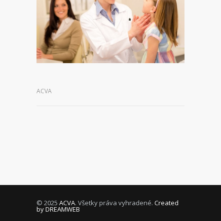
ACVA
© 2025
ACVA
. Všetky práva vyhradené.
Created
by DREAMWEB