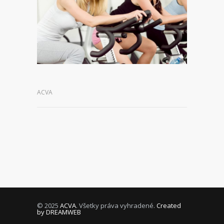
ACVA
© 2025
ACVA
. Všetky práva vyhradené.
Created
by DREAMWEB