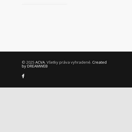
© 2025
ACVA
. Všetky práva vyhradené.
Created
by DREAMWEB