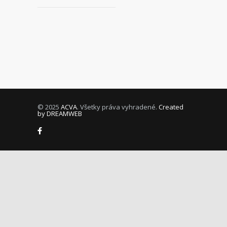
© 2025
ACVA
. Všetky práva vyhradené.
Created
by DREAMWEB