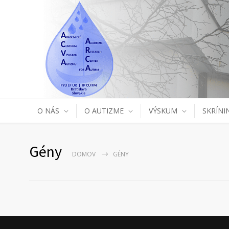
O NÁS
O AUTIZME
VÝSKUM
SKRÍNI
Gény
DOMOV
GÉNY