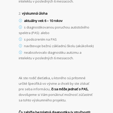
intelektu v posledných 6 mesiacoch.
výskumná úloha
aktuálny vek 6 – 10 rokov
s diagnostikovanou poruchou autistického
spektra (PAS) alebo
s podozrením na PAS
navštevuje bežnú základnú školu (akúkoľvek)
neabsolvovalo diagnostiku autizmu a
intelektu v posledných 6 mesiacoch.
Ak ste rodič dieťatka, u ktorého sú prítomné
určité špecifiká vo vývine a chceli by ste získať
pre seba informáciu,
či sa môže jednať o PAS,
dovoľujeme si Vám ponúknuť možnosť zúčastniť
sa tohto výskumného projektu.
Čo zahŕňa bezplatná diagnostika (v stručnosti):