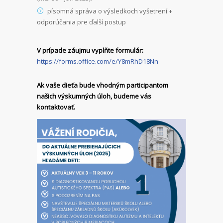
písomná správa o výsledkoch vyšetrení +
odporúčania pre ďalší postup
V prípade záujmu vyplňte formulár:
https://forms.office.com/e/Y8mRhD18Nn
Ak vaše dieťa bude vhodným participantom
našich výskumných úloh, budeme vás
kontaktovať.