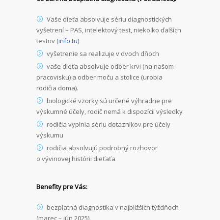
Vaše dieťa absolvuje sériu diagnostických
vyšetrení – PAS, intelektový test, niekoľko ďalších
testov (
info tu
)
vyšetrenie sa realizuje v dvoch dňoch
vaše dieťa absolvuje odber krvi (na našom
pracovisku) a odber moču a stolice (urobia
rodičia doma).
biologické vzorky sú určené výhradne pre
výskumné účely, rodič nemá k dispozícii výsledky
rodičia vyplnia sériu dotazníkov pre účely
výskumu
rodičia absolvujú podrobný rozhovor
o vývinovej histórii dieťaťa
Benefity pre Vás:
bezplatná diagnostika v najbližších týždňoch
(marec – jún 2025).