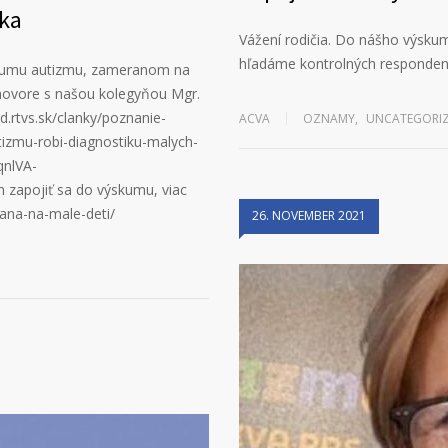
oka
Vážení rodičia. Do nášho výskum
hľadáme kontrolných responden
kumu autizmu, zameranom na
ozhovore s našou kolegyňou Mgr.
.rtvs.sk/clanky/poznanie-
ACVA
OZNAMY
,
UNCATEGORI
zmu-robi-diagnostiku-malych-
qnlVA-
pojiť sa do výskumu, viac
rana-na-male-deti/
26. NOVEMBER 2021