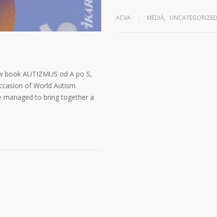
ACVA
MÉDIÁ
,
UNCATEGORIZE
new book AUTIZMUS od A po S,
e occasion of World Autism
e managed to bring together a