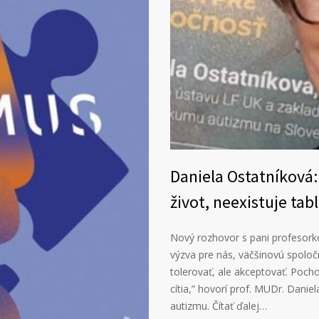
Daniela Ostatníková:
život, neexistuje tabl
Nový rozhovor s pani profesork
výzva pre nás, väčšinovú spoloč
tolerovať, ale akceptovať. Pochopi
cítia,” hovorí prof. MUDr. Danie
autizmu. Čítať ďalej…