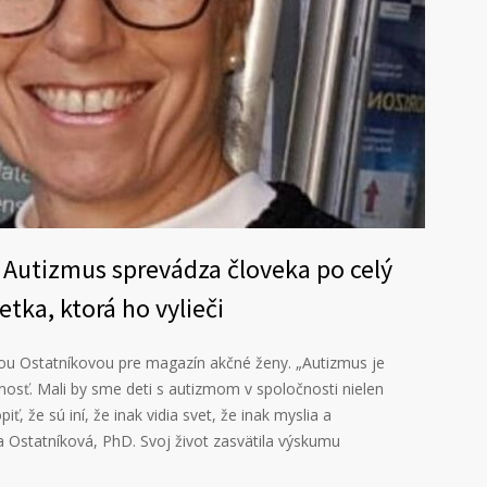
 Autizmus sprevádza človeka po celý
etka, ktorá ho vylieči
ou Ostatníkovou pre magazín akčné ženy. „Autizmus je
nosť. Mali by sme deti s autizmom v spoločnosti nielen
ť, že sú iní, že inak vidia svet, že inak myslia a
la Ostatníková, PhD. Svoj život zasvätila výskumu