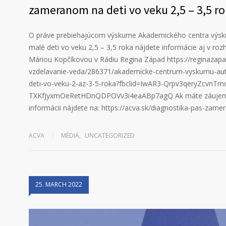
zameranom na deti vo veku 2,5 – 3,5 r
O práve prebiehajúcom výskume Akademického centra výs
malé deti vo veku 2,5 – 3,5 roka nájdete informácie aj v r
Máriou Kopčíkovou v Rádiu Regina Západ https://reginazapad
vzdelavanie-veda/286371/akademicke-centrum-vyskumu-auti
deti-vo-veku-2-az-3-5-roka?fbclid=IwAR3-Qrpv3qeryZcvnTm
TXKfJyxmOeRetHDnQDPOVv3i4eaABp7agQ Ak máte záujem za
informácii nájdete na: https://acva.sk/diagnostika-pas-zame
ACVA
MÉDIÁ
,
UNCATEGORIZED
25. MARCH 2022